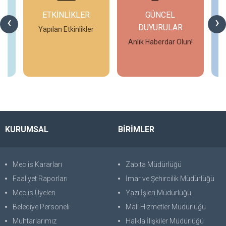
ETKİNLİKLER
GÜNCEL
‹
›
DUYURULAR
Yapılan Etkinlikler
Anlık Haberdar Olun!
İncele
İncele
KURUMSAL
BİRİMLER
Meclis Kararları
Zabıta Müdürlüğü
Faaliyet Raporları
İmar ve Şehircilik Müdürlüğü
Meclis Üyeleri
Yazı İşleri Müdürlüğü
Belediye Personeli
Mali Hizmetler Müdürlüğü
Muhtarlarımız
Halkla İlişkiler Müdürlüğü