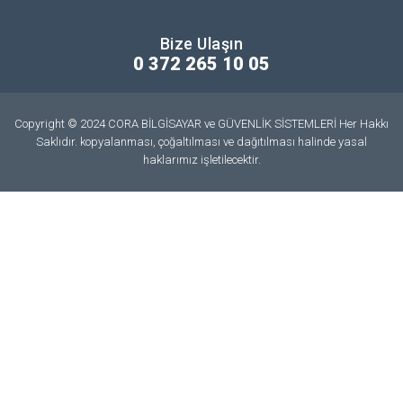
Bize Ulaşın
0 372 265 10 05
Copyright © 2024 CORA BİLGİSAYAR ve GÜVENLİK SİSTEMLERİ Her Hakkı
Saklıdır. kopyalanması, çoğaltılması ve dağıtılması halinde yasal
haklarımız işletilecektir.