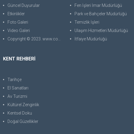
Güncel Duyurular
Fen İşleri İmar Müdürlüğü
Etkinlikler
Park ve Bahçeler Müdürlüğü
Foto Galeri
Temizlik İşleri
Video Galeri
Ulaşım Hizmetleri Müdürlüğü
Copyright © 2023. www.corabilgisayar.com Her Hakkı Saklıdır. kopyalanması, çoğaltılması ve dağıtılması halinde yasal haklarımız işletilecektir.
İtfaiye Müdürlüğü
KENT REHBERİ
Tarihçe
El Sanatları
Av Turizmi
Kültürel Zenginlik
Kentsel Doku
Doğal Güzellikler