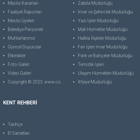
Meclis Kararları
Zabıta Müdürlüğü
Faaliyet Raporları
İmar ve Şehircilik Müdürlüğü
Meclis Üyeleri
Yazı İşleri Müdürlüğü
Belediye Personeli
Mali Hizmetler Müdürlüğü
Muhtarlarımız
Halkla İlişkiler Müdürlüğü
Güncel Duyurular
Fen İşleri İmar Müdürlüğü
Etkinlikler
Park ve Bahçeler Müdürlüğü
Foto Galeri
Temizlik İşleri
Video Galeri
Ulaşım Hizmetleri Müdürlüğü
Copyright © 2023. www.corabilgisayar.com Her Hakkı Saklıdır. kopyalanması, çoğaltılması ve dağıtılması halinde yasal haklarımız işletilecektir.
İtfaiye Müdürlüğü
KENT REHBERİ
Tarihçe
El Sanatları