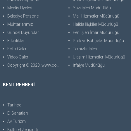
Meclis Üyeleri
Yazı İşleri Müdürlüğü
Belediye Personeli
Mali Hizmetler Müdürlüğü
Muhtarlarımız
Halkla İlişkiler Müdürlüğü
Güncel Duyurular
Fen İşleri İmar Müdürlüğü
Etkinlikler
Park ve Bahçeler Müdürlüğü
Foto Galeri
Temizlik İşleri
Video Galeri
Ulaşım Hizmetleri Müdürlüğü
Copyright © 2023. www.corabilgisayar.com Her Hakkı Saklıdır. kopyalanması, çoğaltılması ve dağıtılması halinde yasal haklarımız işletilecektir.
İtfaiye Müdürlüğü
KENT REHBERİ
Tarihçe
El Sanatları
Av Turizmi
Kültürel Zenginlik