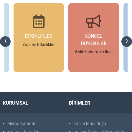
ETKİNLİKLER
GÜNCEL
‹
›
DUYURULAR
Yapılan Etkinlikler
Anlık Haberdar Olun!
İncele
İncele
KURUMSAL
BİRİMLER
Meclis Kararları
Zabıta Müdürlüğü
Faaliyet Raporları
İmar ve Şehircilik Müdürlüğü