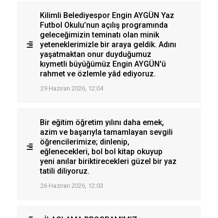
Kilimli Belediyespor Engin AYGÜN Yaz
Futbol Okulu’nun açılış programında
geleceğimizin teminatı olan minik
yeteneklerimizle bir araya geldik. Adını
yaşatmaktan onur duyduğumuz
kıymetli büyüğümüz Engin AYGÜN'ü
rahmet ve özlemle yâd ediyoruz.
29 Haziran 2026, 12:04
Bir eğitim öğretim yılını daha emek,
azim ve başarıyla tamamlayan sevgili
öğrencilerimize; dinlenip,
eğlenecekleri, bol bol kitap okuyup
yeni anılar biriktirecekleri güzel bir yaz
tatili diliyoruz.
26 Haziran 2026, 12:03