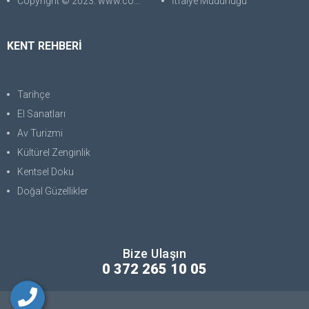
Copyright © 2023. www.corabilgisayar.com Her Hakkı Saklıdır. kopyalanması, çoğaltılması ve dağıtılması halinde yasal haklarımız işletilecektir.
İtfaiye Müdürlüğü
KENT REHBERİ
Tarihçe
El Sanatları
Av Turizmi
Kültürel Zenginlik
Kentsel Doku
Doğal Güzellikler
Bize Ulaşın
0 372 265 10 05