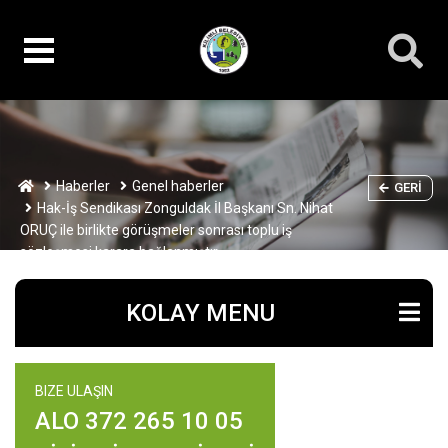
Haberler
Genel haberler
GERI
Hak-İş Sendikası Zonguldak İl Başkanı Sn. Nihat
ORUÇ ile birlikte görüşmeler sonrası toplu iş
sözleşmesi karara bağlanmıştır.
KOLAY MENU
BIZE ULAŞIN
ALO 372 265 10 05