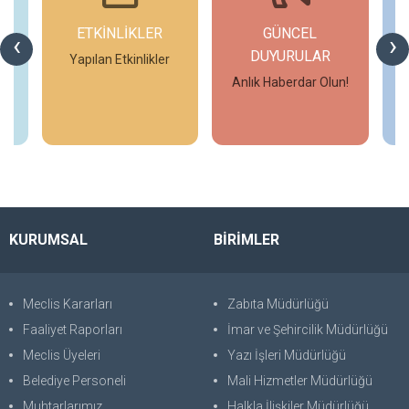
ETKİNLİKLER
GÜNCEL
‹
›
DUYURULAR
Yapılan Etkinlikler
Anlık Haberdar Olun!
İncele
İncele
KURUMSAL
BİRİMLER
Meclis Kararları
Zabıta Müdürlüğü
Faaliyet Raporları
İmar ve Şehircilik Müdürlüğü
Meclis Üyeleri
Yazı İşleri Müdürlüğü
Belediye Personeli
Mali Hizmetler Müdürlüğü
Muhtarlarımız
Halkla İlişkiler Müdürlüğü