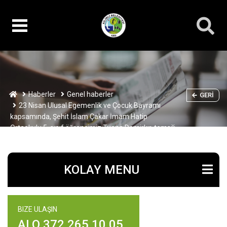
Haberler
Genel haberler
GERI
23 Nisan Ulusal Egemenlik ve Çocuk Bayramı
kapsamında, Şehit İslam Çakar İmam Hatip
Ortaokulu 5. sınıf öğrencimiz Tuana Demirkır, temsili
olarak Belediye Başkanlığı koltuğuna oturdu.
KOLAY MENU
BIZE ULAŞIN
ALO 372 265 10 05