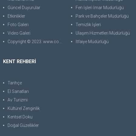
Güncel Duyurular
Fen İşleri İmar Müdürlüğü
Etkinlikler
Park ve Bahçeler Müdürlüğü
Foto Galeri
Temizlik İşleri
Video Galeri
Ulaşım Hizmetleri Müdürlüğü
Copyright © 2023. www.corabilgisayar.com Her Hakkı Saklıdır. kopyalanması, çoğaltılması ve dağıtılması halinde yasal haklarımız işletilecektir.
İtfaiye Müdürlüğü
KENT REHBERİ
Tarihçe
El Sanatları
Av Turizmi
Kültürel Zenginlik
Kentsel Doku
Doğal Güzellikler