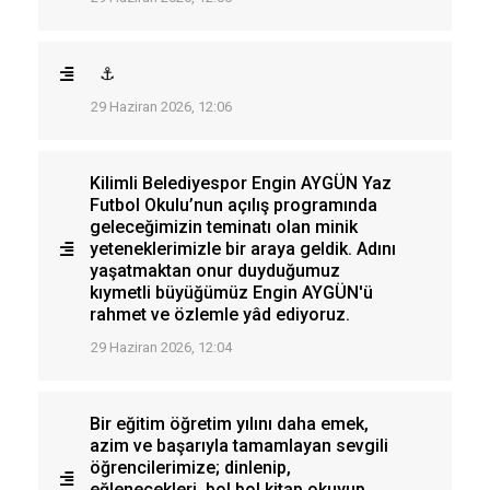
⚓
29 Haziran 2026, 12:06
Kilimli Belediyespor Engin AYGÜN Yaz
Futbol Okulu’nun açılış programında
geleceğimizin teminatı olan minik
yeteneklerimizle bir araya geldik. Adını
yaşatmaktan onur duyduğumuz
kıymetli büyüğümüz Engin AYGÜN'ü
rahmet ve özlemle yâd ediyoruz.
29 Haziran 2026, 12:04
Bir eğitim öğretim yılını daha emek,
azim ve başarıyla tamamlayan sevgili
öğrencilerimize; dinlenip,
eğlenecekleri, bol bol kitap okuyup