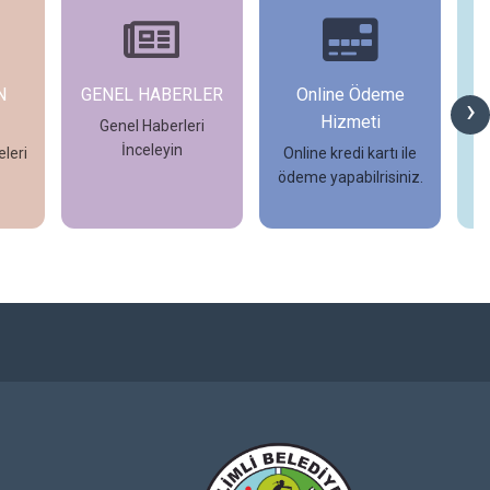
N
GENEL HABERLER
Online Ödeme
›
Hizmeti
Genel Haberleri
İnceleyin
leri
Online kredi kartı ile
ödeme yapabilrisiniz.
İncele
İncele