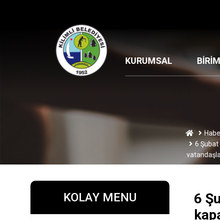
KURUMSAL
BİRİ
Habe
6 Şubat
vatandaşla
KOLAY MENU
6 Şu
kap