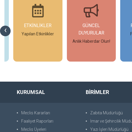
ETKİNLİKLER
GÜNCEL
‹
DUYURULAR
Yapılan Etkinlikler
Anlık Haberdar Olun!
İncele
İncele
KURUMSAL
BİRİMLER
Meclis Kararları
Zabıta Müdürlüğü
Faaliyet Raporları
İmar ve Şehircilik Müd
Meclis Üyeleri
Yazı İşleri Müdürlüğü