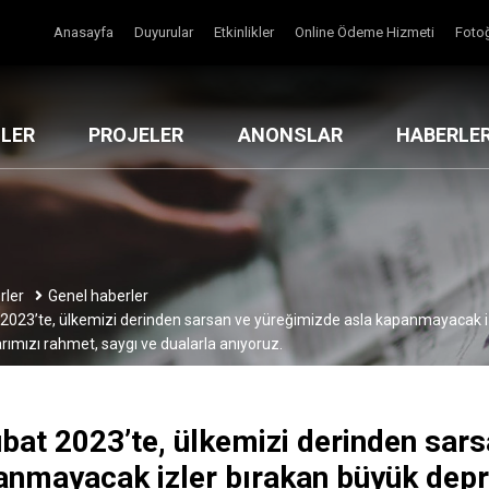
Anasayfa
Duyurular
Etkinlikler
Online Ödeme Hizmeti
Fotoğ
MLER
PROJELER
ANONSLAR
HABERLE
rler
Genel haberler
 2023’te, ülkemizi derinden sarsan ve yüreğimizde asla kapanmayacak 
rımızı rahmet, saygı ve dualarla anıyoruz.
bat 2023’te, ülkemizi derinden sar
anmayacak izler bırakan büyük dep