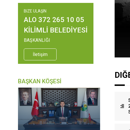
BIZE ULAŞIN
ALO 372 265 10 05
KİLİMLİ BELEDİYESİ
BAŞKANLIĞI
İletişim
DIĞ
BAŞKAN KÖŞESİ