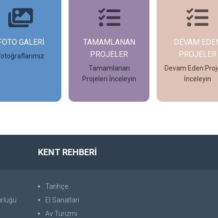
FOTO GALERİ
TAMAMLANAN
DEVAM EDE
PROJELER
PROJELER
Fotoğraflarımız
Tamamlanan
Devam Eden Proje
Projeleri İnceleyin
İnceleyin
İncele
İncele
İncele
KENT REHBERİ
Tarihçe
ürlüğü
El Sanatları
Av Turizmi