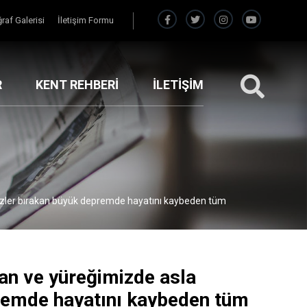
raf Galerisi
İletişim Formu
R
KENT REHBERİ
İLETİŞİM
izler bırakan büyük depremde hayatını kaybeden tüm
GERI
san ve yüreğimizde asla
remde hayatını kaybeden tüm