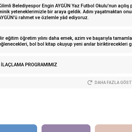
Kilimli Belediyespor Engin AYGÜN Yaz Futbol Okulu’nun açılış
minik yeteneklerimizle bir araya geldik. Adını yaşatmaktan 
AYGÜN'ü rahmet ve özlemle yâd ediyoruz.
Bir eğitim öğretim yılını daha emek, azim ve başarıyla tamamlay
eğlenecekleri, bol bol kitap okuyup yeni anılar biriktirecekleri gü
İLAÇLAMA PROGRAMIMIZ
DAHA FAZLA GÖST