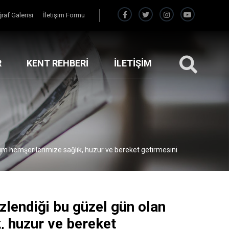
raf Galerisi
İletişim Formu
R
KENT REHBERİ
İLETİŞİM
 tüm hemşerilerimize sağlık, huzur ve bereket getirmesini
GERI
izlendiği bu güzel gün olan
k, huzur ve bereket