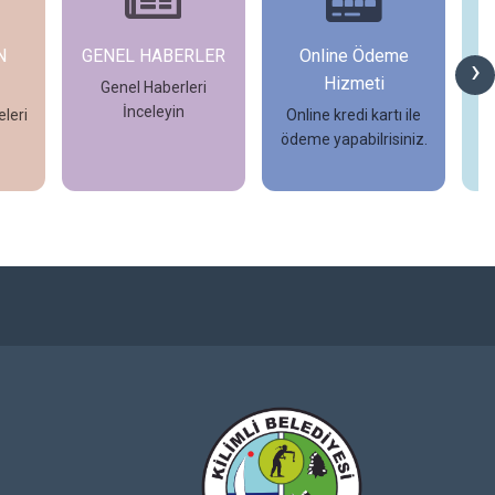
N
GENEL HABERLER
Online Ödeme
›
Hizmeti
Genel Haberleri
İnceleyin
leri
Online kredi kartı ile
ödeme yapabilrisiniz.
İncele
İncele