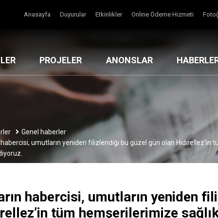
Anasayfa
Duyurular
Etkinlikler
Online Ödeme Hizmeti
Fotoğ
MLER
PROJELER
ANONSLAR
HABERLE
rler
Genel haberler
habercisi, umutların yeniden filizlendiği bu güzel gün olan Hıdırellez’in
iyoruz.
rın habercisi, umutların yeniden fil
rellez’in tüm hemşerilerimize sağlı