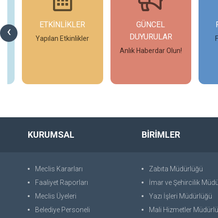
ETKİNLİKLER
GÜNCEL
‹
DUYURULAR
Yapılan Etkinlikler
Anlık Haberdar Olun!
İncele
İncele
KURUMSAL
BİRİMLER
Meclis Kararları
Zabıta Müdürlüğü
Faaliyet Raporları
İmar ve Şehircilik Müd
Meclis Üyeleri
Yazı İşleri Müdürlüğü
Belediye Personeli
Mali Hizmetler Müdürl