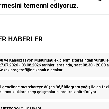
rmesini temenni ediyoruz.
ER HABERLER
Su ve Kanalizasyon Müdürlüğü ekiplerimiz tarafından yürütüle
27.07.2026 - 03.08.2026 tarihleri arasında, saat 08.30 - 20.00 
Sokak araç trafiğine kapalı olacaktır.
İl genelinde metrekareye düşen 96,5 kilogram yağış ile en fazl
olumsuzluklara karşı çalışmalarını aralıksız sürdürüyor.
METEOROLOJİK UYARI