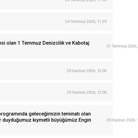
24 Temmuz 2026, 11:29
esi olan 1 Temmuz Denizcilik ve Kabotaj
01 Temmuz 2026,
29 Haziran 2026, 12:06
29 Haziran 2026, 12:06
 programında geleceğimizin teminatı olan
onur duyduğumuz kıymetli büyüğümüz Engin
29 Haziran 2026, 