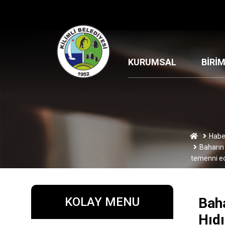
KURUMSAL
BİRİ
Habe
Baharın 
temenni ed
KOLAY MENU
Baha
Hıdı