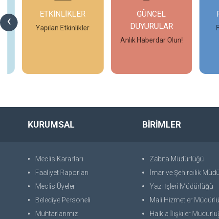
ETKİNLİKLER
GÜNCEL
‹
DUYURULAR
Yapılan Etkinlikler
Anlık Haberdar Olun!
İncele
İncele
KURUMSAL
BİRİMLER
Meclis Kararları
Zabıta Müdürlüğü
Faaliyet Raporları
İmar ve Şehircilik Müd
Meclis Üyeleri
Yazı İşleri Müdürlüğü
Belediye Personeli
Mali Hizmetler Müdürl
Muhtarlarımız
Halkla İlişkiler Müdürl