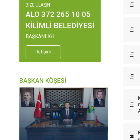
BIZE ULAŞIN
ALO 372 265 10 05
KİLİMLİ BELEDİYESİ
BAŞKANLIĞI
İletişim
BAŞKAN KÖŞESİ