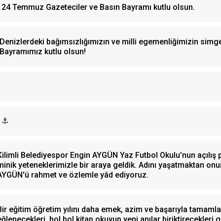
24 Temmuz Gazeteciler ve Basın Bayramı kutlu olsun.
Denizlerdeki bağımsızlığımızın ve milli egemenliğimizin simg
Bayramımız kutlu olsun!
⚓
Kilimli Belediyespor Engin AYGÜN Yaz Futbol Okulu’nun açılış
minik yeteneklerimizle bir araya geldik. Adını yaşatmaktan 
AYGÜN'ü rahmet ve özlemle yâd ediyoruz.
Bir eğitim öğretim yılını daha emek, azim ve başarıyla tamamlay
eğlenecekleri, bol bol kitap okuyup yeni anılar biriktirecekleri gü