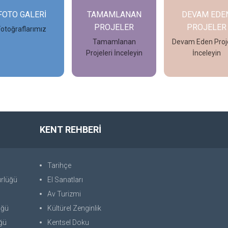
FOTO GALERİ
TAMAMLANAN
DEVAM EDE
PROJELER
PROJELER
Fotoğraflarımız
Tamamlanan
Devam Eden Proje
Projeleri İnceleyin
İnceleyin
İncele
İncele
İncele
KENT REHBERİ
Tarihçe
ürlüğü
El Sanatları
Av Turizmi
üğü
Kültürel Zenginlik
üğü
Kentsel Doku