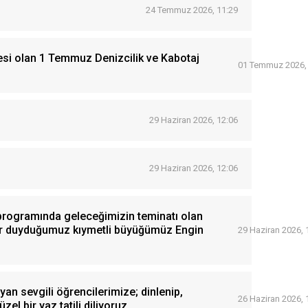
24 Temmuz 2026, 11:29
esi olan 1 Temmuz Denizcilik ve Kabotaj
01 Temmuz 2026,
29 Haziran 2026, 12:06
29 Haziran 2026, 12:06
 programında geleceğimizin teminatı olan
onur duyduğumuz kıymetli büyüğümüz Engin
29 Haziran 2026, 
an sevgili öğrencilerimize; dinlenip,
26 Haziran 2026, 
zel bir yaz tatili diliyoruz.