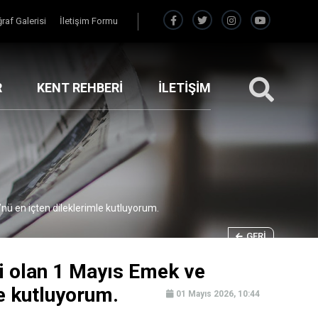
raf Galerisi
İletişim Formu
R
KENT REHBERİ
İLETİŞİM
ü en içten dileklerimle kutluyorum.
GERI
i olan 1 Mayıs Emek ve
e kutluyorum.
01 Mayıs 2026, 10:44