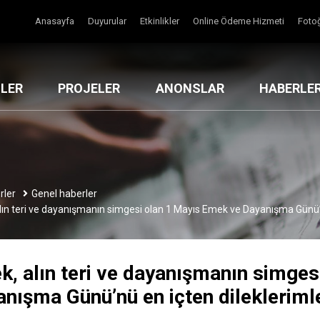
Anasayfa
Duyurular
Etkinlikler
Online Ödeme Hizmeti
Fotoğ
MLER
PROJELER
ANONSLAR
HABERLE
rler
Genel haberler
lın teri ve dayanışmanın simgesi olan 1 Mayıs Emek ve Dayanışma Günü’n
, alın teri ve dayanışmanın simges
nışma Günü’nü en içten dilekleriml