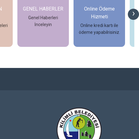
N
GENEL HABERLER
Online Ödeme
›
Hizmeti
Genel Haberleri
İnceleyin
leri
Online kredi kartı ile
ödeme yapabilrisiniz.
İncele
İncele