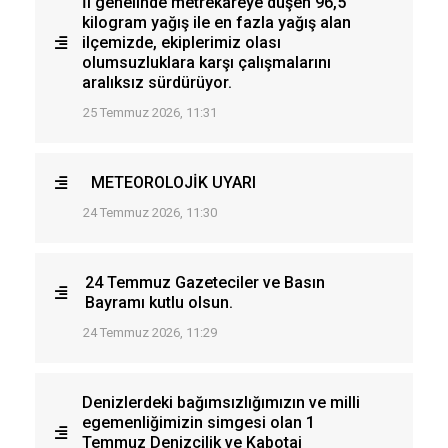
İl genelinde metrekareye düşen 96,5
kilogram yağış ile en fazla yağış alan
ilçemizde, ekiplerimiz olası
olumsuzluklara karşı çalışmalarını
aralıksız sürdürüyor.
25 Temmuz 2026, 11:31
METEOROLOJİK UYARI
24 Temmuz 2026, 11:30
24 Temmuz Gazeteciler ve Basın
Bayramı kutlu olsun.
24 Temmuz 2026, 11:29
Denizlerdeki bağımsızlığımızın ve milli
egemenliğimizin simgesi olan 1
Temmuz Denizcilik ve Kabotaj