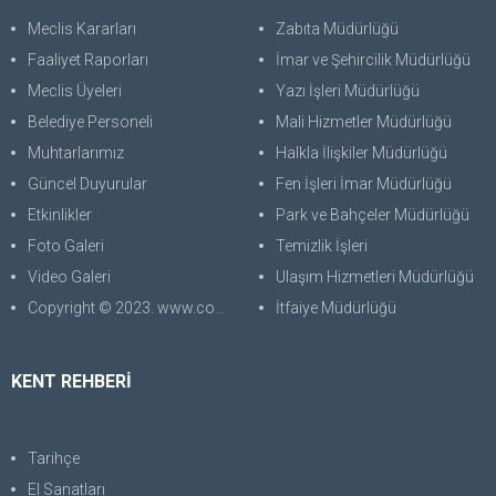
Meclis Kararları
Zabıta Müdürlüğü
Faaliyet Raporları
İmar ve Şehircilik Müdürlüğü
Meclis Üyeleri
Yazı İşleri Müdürlüğü
Belediye Personeli
Mali Hizmetler Müdürlüğü
Muhtarlarımız
Halkla İlişkiler Müdürlüğü
Güncel Duyurular
Fen İşleri İmar Müdürlüğü
Etkinlikler
Park ve Bahçeler Müdürlüğü
Foto Galeri
Temizlik İşleri
Video Galeri
Ulaşım Hizmetleri Müdürlüğü
Copyright © 2023. www.corabilgisayar.com Her Hakkı Saklıdır. kopyalanması, çoğaltılması ve dağıtılması halinde yasal haklarımız işletilecektir.
İtfaiye Müdürlüğü
KENT REHBERİ
Tarihçe
El Sanatları