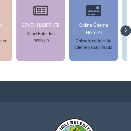
N
GENEL HABERLER
Online Ödeme
›
Hizmeti
Genel Haberleri
İnceleyin
leri
Online kredi kartı ile
ödeme yapabilrisiniz.
İncele
İncele