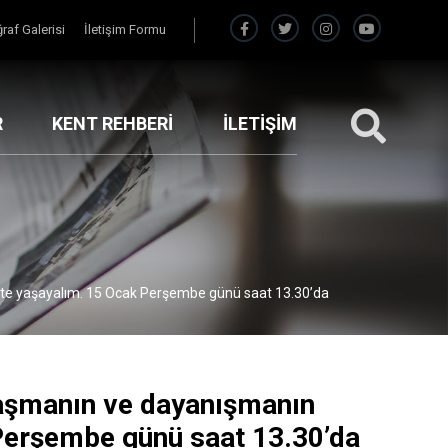
raf Galerisi
İletişim Formu
R
KENT REHBERİ
İLETİŞİM
likte yaşayalım. 15 Ocak Perşembe günü saat 13.30’da
GERI
laşmanın ve dayanışmanın
 Perşembe günü saat 13.30’da