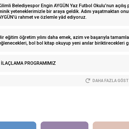
Kilimli Belediyespor Engin AYGÜN Yaz Futbol Okulu’nun açılış
minik yeteneklerimizle bir araya geldik. Adını yaşatmaktan 
AYGÜN'ü rahmet ve özlemle yâd ediyoruz.
Bir eğitim öğretim yılını daha emek, azim ve başarıyla tamamlay
eğlenecekleri, bol bol kitap okuyup yeni anılar biriktirecekleri gü
İLAÇLAMA PROGRAMIMIZ
DAHA FAZLA GÖST