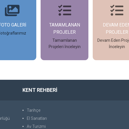
FOTO GALERİ
TAMAMLANAN
DEVAM EDE
PROJELER
PROJELER
Fotoğraflarımız
Tamamlanan
Devam Eden Proje
Projeleri İnceleyin
İnceleyin
İncele
İncele
İncele
KENT REHBERİ
Tarihçe
ürlüğü
El Sanatları
Av Turizmi