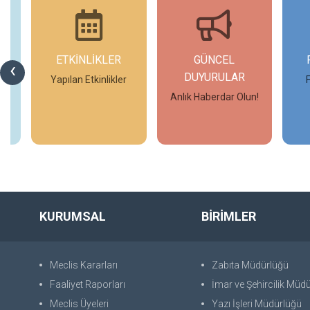
ETKİNLİKLER
GÜNCEL
‹
DUYURULAR
Yapılan Etkinlikler
Anlık Haberdar Olun!
İncele
İncele
KURUMSAL
BİRİMLER
Meclis Kararları
Zabıta Müdürlüğü
Faaliyet Raporları
İmar ve Şehircilik Müd
Meclis Üyeleri
Yazı İşleri Müdürlüğü