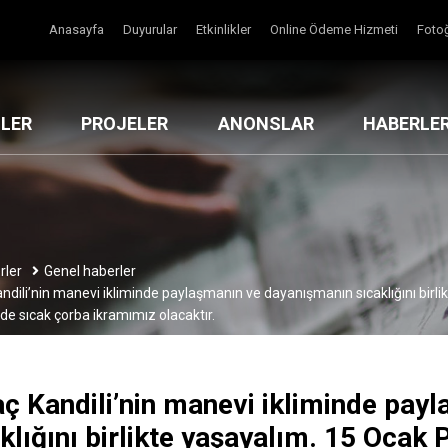
Anasayfa
Duyurular
Etkinlikler
Online Ödeme Hizmeti
Fotoğ
MLER
PROJELER
ANONSLAR
HABERLE
rler
Genel haberler
ndili’nin manevi ikliminde paylaşmanın ve dayanışmanın sıcaklığını bir
de sıcak çorba ikramımız olacaktır.
ç Kandili’nin manevi ikliminde pay
klığını birlikte yaşayalım. 15 Ocak