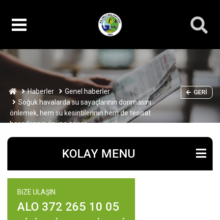
Haberler
Genel haberler
GERI
Soğuk havalarda su sayaçlarının donmasını
önlemek, hem su kesintilerinin hem de tesisat
hasarlarının önüne geçer.
KOLAY MENU
BIZE ULAŞIN
ALO 372 265 10 05