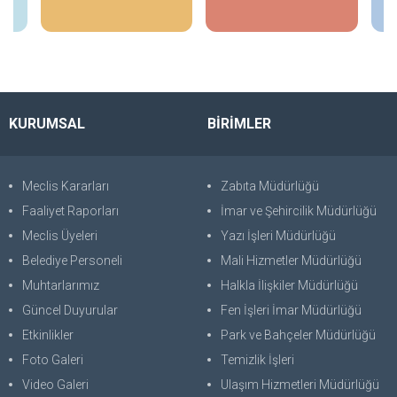
İncele
İncele
KURUMSAL
BİRİMLER
Meclis Kararları
Zabıta Müdürlüğü
Faaliyet Raporları
İmar ve Şehircilik Müdürlüğü
Meclis Üyeleri
Yazı İşleri Müdürlüğü
Belediye Personeli
Mali Hizmetler Müdürlüğü
Muhtarlarımız
Halkla İlişkiler Müdürlüğü
Güncel Duyurular
Fen İşleri İmar Müdürlüğü
Etkinlikler
Park ve Bahçeler Müdürlüğü
Foto Galeri
Temizlik İşleri
Video Galeri
Ulaşım Hizmetleri Müdürlüğü