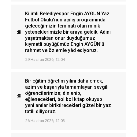
Kilimli Belediyespor Engin AYGÜN Yaz
Futbol Okulu’nun açılış programında
geleceğimizin teminatı olan minik
yeteneklerimizle bir araya geldik. Adını
yaşatmaktan onur duyduğumuz
kıymetli büyüğümüz Engin AYGÜN'ü
rahmet ve özlemle yâd ediyoruz.
29 Haziran 2026, 12:04
Bir eğitim öğretim yılını daha emek,
azim ve başarıyla tamamlayan sevgili
öğrencilerimize; dinlenip,
eğlenecekleri, bol bol kitap okuyup
yeni anılar biriktirecekleri güzel bir yaz
tatili diliyoruz.
26 Haziran 2026, 12:03