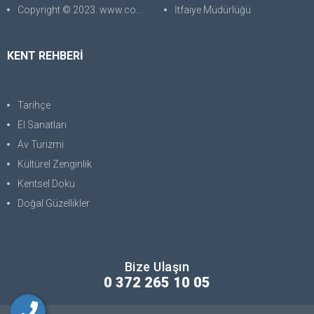
Copyright © 2023. www.corabilgisayar.com Her Hakkı Saklıdır. kopyalanması, çoğaltılması ve dağıtılması halinde yasal haklarımız işletilecektir.
İtfaiye Müdürlüğü
KENT REHBERİ
Tarihçe
El Sanatları
Av Turizmi
Kültürel Zenginlik
Kentsel Doku
Doğal Güzellikler
Bize Ulaşın
0 372 265 10 05