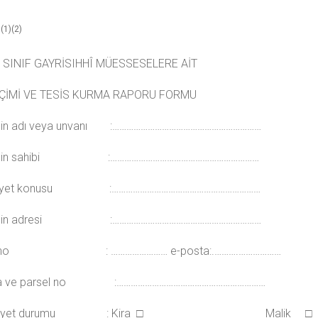
(1)(2)
3
İ SINIF GAYRİSIHHÎ MÜESSESELERE AİT
ÇİMİ VE TESİS KURMA RAPORU FORMU
isin adı veya unvanı :………………………………………………………
sisin sahibi :………………………………………………………
aliyet konusu :………………………………………………………
sisin adresi :………………………………………………………
 no : …………………… e-posta:.……….………………
fta ve parsel no :………………………………………………………
Mülkiyet durumu : Kira □ Malik □