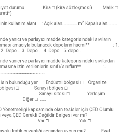
kiyet durumu : Kira □ (kira sözleşmesi) Malik □
reti*)
2
rinin kullanım alanı : Açık alan…………… m
Kapalı alan……….
inde yanıcı ve parlayıcı madde kategorisindeki sıvıların
nması amacıyla bulunacak depoların hacmi** : 1.
 2. Depo…. 3. Depo….. 4. Depo….5. depo…..
inde yanıcı ve parlayıcı madde kategorisindeki sıvılardan
nmasına izin verilenlerin sınıfı/sınıfları** :..
………………………………………..
sisin bulunduğu yer : Endüstri bölgesi □ Organize
i bölgesi □ Sanayi bölgesi□
ayi sitesi □ Yerleşim
□ Diğer □ ……
 Yönetmeliği kapsamında olan tesisler için ÇED Olumlu
 veya ÇED Gerekli Değildir Belgesi var mı?
ar □ Yok □
rayolu trafik güvenliği açısından uygun mu? Evet