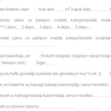
2
rinin kullanım alanı : Açık alan………… m
Kapalı alan……………….… 
erinde yanıcı ve parlayıcı madde kategorisindeki sıvıl
)
*:1.depo….. 2.depo….. 3.depo….. 4.depo….. 5.depo…..
rinde yanıcı ve parlayıcı madde kategorisindeki sıvılardan d
……………………………………………………………
sisin bulunduğu yer : Endüstri bölgesi□ Organize sa
leşim yeri□ Diğer……………
yolu trafik güvenliği açısından izin gerektiriyor mu?
Evet □ Ha
e ve kullanma su kaynağı bulunup bulunmadığı, varsa mesafesi
eysel su kaynağı bulunup bulunmadığı, varsa mesafesi……………………
r altı su seviyesi durumu………………………………………