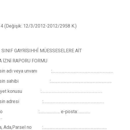
4 (Değişik: 12/3/2012-2012/2958 K.)
İ SINIF GAYRİSIHHÎ MÜESSESELERE AİT
A İZNİ RAPORU FORMU
sisin adı veya unvanı :………………………………………………………
esisin sahibi :………………………………………………………
aliyet konusu :………………………………………………………
sisin adresi :………………………………………………………
 no :………………… e-posta:………….
………
fta, Ada,Parsel no :…………………………………………………………