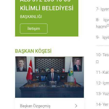
KİLİMLİ BELEDİYESİ
7- İşye
BAŞKANLIĞI
8- İşy
(2
hacmi
İletişim
9- İşye
……………
BAŞKAN KÖŞESİ
10- Te
□ Yer
11- Kara
12- İçm
13- Yüz
14- Ye
Başkan Özgeçmiş