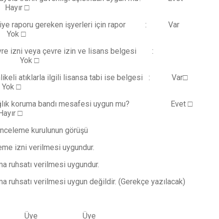
yır □
faiye raporu gereken işyerleri için rapor : Var
ok □
vre izni veya çevre izin ve lisans belgesi :
□ Yok □
likeli atıklarla ilgili lisansa tabi ise belgesi : Var□
k □
ağlık koruma bandı mesafesi uygun mu? Evet □
ır □
eme kurulunun görüşü
me izni verilmesi uygundur.
ma ruhsatı verilmesi uygundur.
ma ruhsatı verilmesi uygun değildir. (Gerekçe yazılacak)
şkan Üye Üye