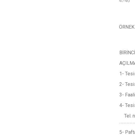
4746
ÖRNEK 
BİRİNC
AÇILM
1- Te
2- T
3- Fa
4- Te
Tel.
………
5- Pa