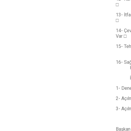
□ Ha
13- İt
□ Y
14- Çe
Var 
15- Teh
Yo
16- S
Hay
İncel
1- Dene
2- Açıl
3- Açıl
Ba