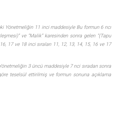
eki Yönetmeliğin 11 inci maddesiyle Bu formun 6 ncı
özleşmesi)” ve “Malik” karesinden sonra gelen “(Tapu
 16, 17 ve 18 inci sıraları 11, 12, 13, 14, 15, 16 ve 17
i Yönetmeliğin 3 üncü maddesiyle 7 nci sıradan sonra
göre teselsül ettirilmiş ve formun sonuna açıklama