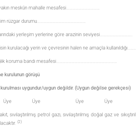
 yakın meskûn mahalle mesafesi……………………………
kim rüzgar durumu…………………………………………
arındaki yerleşim yerlerine göre arazinin seviyesi…………………………..
isin kurulacağı yerin ve çevresinin halen ne amaçla kullanıldığı…
ğlık koruma bandı mesafesi……………………………………………………
e kurulunun görüşü
 kurulması uygundur/uygun değildir. (Uygun değilse gerekçesi)
şkan Üye Üye Üye Üye
kıt, sıvılaştırılmış petrol gazı, sıvılaştırılmış doğal gaz ve sıkış
(2)
lacaktır.