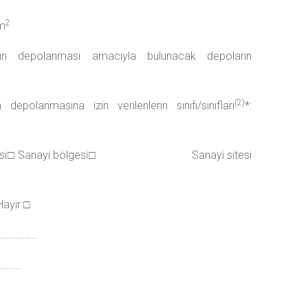
2
m
arın depolanması amacıyla bulunacak depoların
(2)
epolanmasına izin verilenlerin sınıfı/sınıfları
*:
nayi bölgesi□ Sanayi bölgesi□ Sanayi sitesi
yır □
………………..
…....