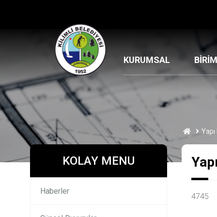
KURUMSAL
BİRİ
Yapı
KOLAY MENU
Yap
Haberler
4745