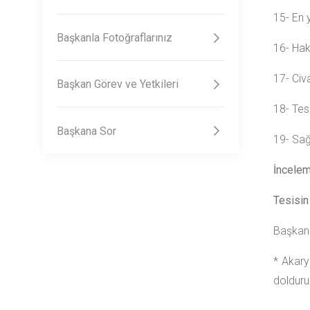
15- En
Başkanla Fotoğraflarınız
16- Ha
17- Civ
Başkan Görev ve Yetkileri
18- Tes
Başkana Sor
19- Sa
İncelem
Tesisin
Ba
* Akarya
dolduru