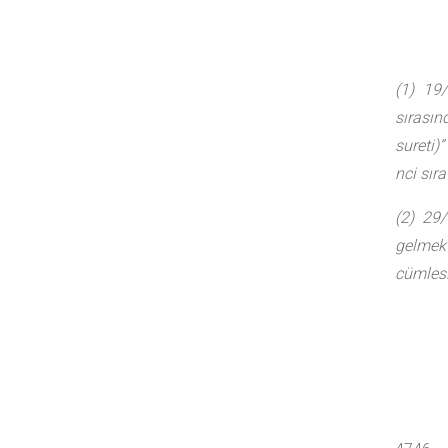
(1) 19/
sırasın
sureti)”
nci sıra
(2) 29/
gelmek 
cümlesi