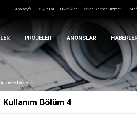
Anasayfa
Duyurular
Etkinlikler
Online Ödeme Hizmeti
Fotoğ
MLER
PROJELER
ANONSLAR
HABERLE
 Kullanım Bölüm 4
ı Kullanım Bölüm 4