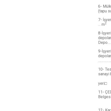
6- Mül
(tapu su
7- İşye
2
… m
8-İşyer
depola
Depo….
9-İşyer
depola
……………
10- Te
sanay
San
yeri
11- ÇED
Belgesi
V
12- Ka