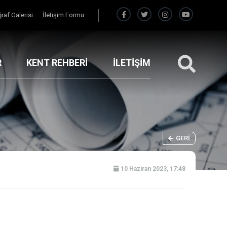
raf Galerisi
İletişim Formu
R
KENT REHBERİ
İLETİŞİM
GERI
10 Haziran 2023, 17:48