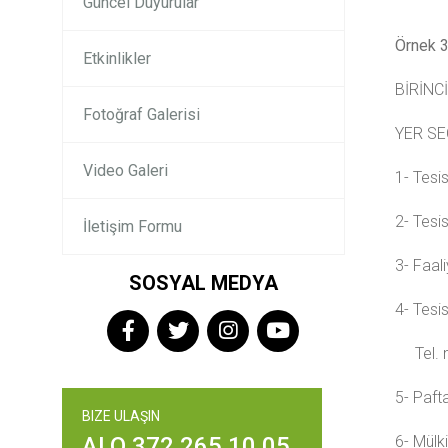
Güncel Duyurular
Örnek 
Etkinlikler
BİRİNC
Fotoğraf Galerisi
YER SE
Video Galeri
1- Tes
2- Te
İletişim Formu
3- Fa
SOSYAL MEDYA
4- Te
Tel.
5- Pa
BIZE ULAŞIN
ALO 372 265 10 05
6- 